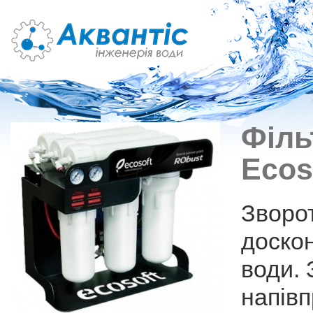
Філь
Ecos
Зворо
доско
води. 
напів