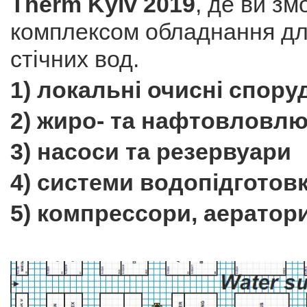
Therm Kyiv 2019
, де ви з
комплексом обладнання дл
стічних вод.
1) локальні очисні спору
2) жиро- та нафтовловлю
3) насоси та резервуари
4) системи водопідготов
5) компрессори, аератор