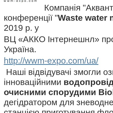
Компанія "Аквант
конференції "
Waste water
2019 р. у
ВЦ «АККО Інтернешнл» прос
Україна.
http://wwm-expo.com/ua/
Наші відвідувачі змогли о
інноваційними
водопровід
очисними спорудими Bio
дегідратором для зневодн
станцією приготування фло