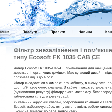
|
|
|
|
шення
Послуги
Проекти
Новини
Кон
Фільтр знезалізнення і пом'якш
типу Ecosoft FK 1035 CAB CE
Фільтр Ecosoft FК 1035-Cab-CE призначений для очищення 
жорсткості і органічних домішок. Має сучасний дизайн і під
проживає від 3 до 4 осіб.
Фільтр складається з компактного кабінету, в якому встан
Ecomix® і керуючого клапана. В кабінеті також встановлена 
(відновлення ресурсу) фільтруючого матеріалу. Безпосеред
таблетована сіль для регенерації.
Унікальний керуючий клапан, розроблений компанією Clack
Ecosoft, забезпечує абсолютну автономність роботи систем
цьому не вимагає до себе зайвої уваги.