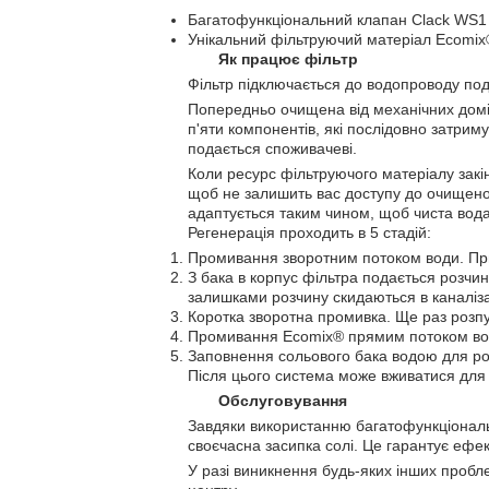
Багатофункціональний клапан Clack WS1
Унікальний фільтруючий матеріал Ecomix®
Як працює фільтр
Фільтр підключається до водопроводу под
Попередньо очищена від механічних домі
п'яти компонентів, які послідовно затрим
подається споживачеві.
Коли ресурс фільтруючого матеріалу закін
щоб не залишить вас доступу до очищеної 
адаптується таким чином, щоб чиста вода 
Регенерація проходить в 5 стадій:
Промивання зворотним потоком води. При
З бака в корпус фільтра подається розчин 
залишками розчину скидаються в каналіз
Коротка зворотна промивка. Ще раз розп
Промивання Ecomix® прямим потоком води
Заповнення сольового бака водою для розч
Після цього система може вживатися для
Обслуговування
Завдяки використанню багатофункціональ
своєчасна засипка солі. Це гарантує ефек
У разі виникнення будь-яких інших пробл