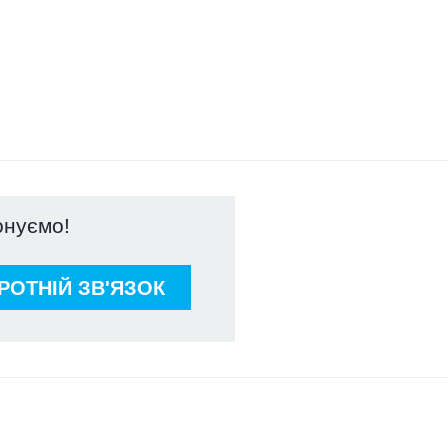
онуємо!
Теги: очисні споруди, каналізування,
водопостачання, аерація, флотатор,
компресор, фільтр, насос, шибер,