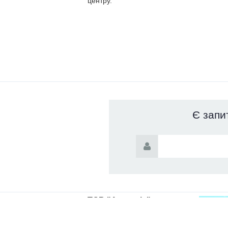
центру.
Є запи
ТОВ "Аквантіс".
Інженерія води. 2026
+38 044 501 6625