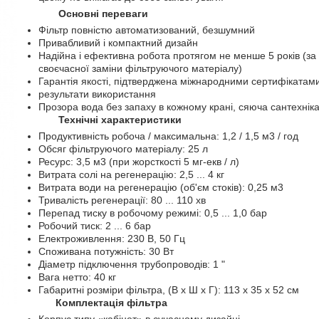
Основні переваги
Фільтр повністю автоматизований, безшумний
Привабливий і компактний дизайн
Надійна і ефективна робота протягом не менше 5 років (за
своєчасної заміни фільтруючого матеріалу)
Гарантія якості, підтверджена міжнародними сертифікатам
результати використання
Прозора вода без запаху в кожному крані, сяюча сантехніка
Технічні характеристики
Продуктивність робоча / максимальна: 1,2 / 1,5 м3 / год
Обсяг фільтруючого матеріалу: 25 л
Ресурс: 3,5 м3 (при жорсткості 5 мг-екв / л)
Витрата солі на регенерацію: 2,5 ... 4 кг
Витрата води на регенерацію (об'єм стоків): 0,25 м3
Тривалість регенерації: 80 ... 110 хв
Перепад тиску в робочому режимі: 0,5 ... 1,0 бар
Робочий тиск: 2 ... 6 бар
Електроживлення: 230 В, 50 Гц
Споживана потужність: 30 Вт
Діаметр підключення трубопроводів: 1 "
Вага нетто: 40 кг
Габаритні розміри фільтра, (В х Ш х Г): 113 х 35 х 52 см
Комплектація фільтра