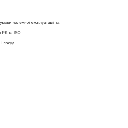
 умови належної експлуатації та
и РЄ та ISO
 і посуд