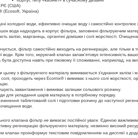
Корпус типу «кабінет» в сучасному дизайні
 РЄ (США)
 (Ecosoft, Україна)
ачі холодної води, ефективно очищає воду і самостійно контролює в
шок вода надходить в корпус фільтра, заповнені фільтруючим мате
ують залізо, марганець, органічні домішки і солі жорсткості. Очище
чується, фільтр самостійно виходить на регенерацію, але тільки в 
води. Крім того, керуючий клапан запам'ятовує інтенсивність вашог
була доступна навіть при піковому її споживанні, наприклад, на ви
 цьому з фільтруючого матеріалу вимиваються з'єднання заліза і 
солі, проходить через Ecomix® і вимиває з нього солі жорсткості, о
ацію.
ушують завантаження і вимиває залишки сольового розчину.
 для укладання шарів матеріалу в потрібному порядку.
инення таблетованій солі і підготовки розчину до наступної регене
 очищення води.
ного клапана фільтр не вимагає постійної уваги. Єдиною важливим 
тивну регенерацію фільтруючого матеріалу, незмінно високий ресурс
ем клапан проінформує текстовим повідомленням на дисплеї з дода