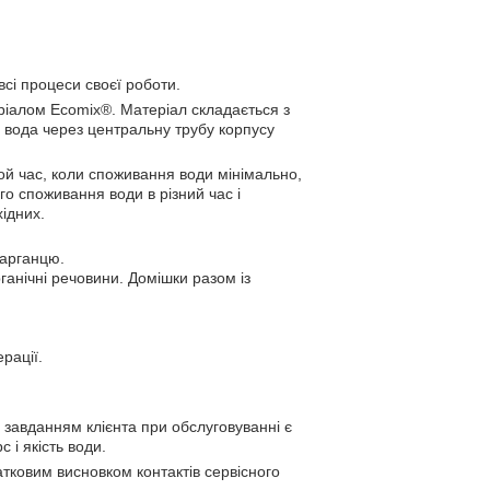
сі процеси своєї роботи.
ріалом Ecomix®. Матеріал складається з
на вода через центральну трубу корпусу
той час, коли споживання води мінімально,
о споживання води в різний час і
хідних.
марганцю.
рганічні речовини. Домішки разом із
рації.
завданням клієнта при обслуговуванні є
 і якість води.
тковим висновком контактів сервісного