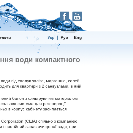
Укр |
Рус
|
Eng
такти
ення води компактного
води від сполук заліза, марганцю, солей
ходить для квартири з 2 санвузлами, в якій
овлений балон з фільтруючим матеріалом
​​сольова система для регенерації
ньо в корпус кабінету засипається
 Corporation (США) спільно з компанією
и і постійний запас очищеної води, при